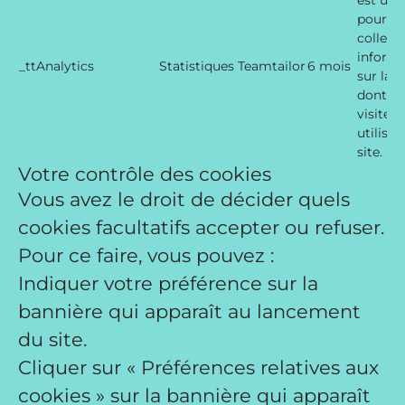
est util
pour
collect
inform
_ttAnalytics
Statistiques
Teamtailor
6 mois
sur la 
dont le
visiteur
utilisen
site.
Votre contrôle des cookies
Vous avez le droit de décider quels
cookies facultatifs accepter ou refuser.
Pour ce faire, vous pouvez :
Indiquer votre préférence sur la
bannière qui apparaît au lancement
du site.
Cliquer sur « Préférences relatives aux
cookies » sur la bannière qui apparaît