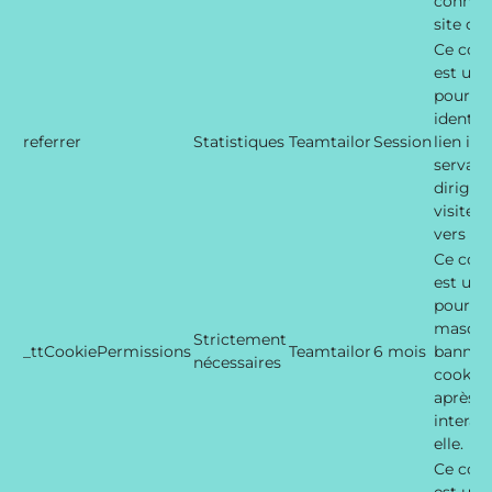
connec
site car
Ce cook
est util
pour
identifi
referrer
Statistiques
Teamtailor
Session
lien int
servant
diriger 
visiteur
vers ce 
Ce cook
est util
pour
masque
Strictement
_ttCookiePermissions
Teamtailor
6 mois
bannièr
nécessaires
cookies
après a
interag
elle.
Ce cook