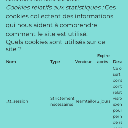
Cookies relatifs aux statistiques :
Ces
cookies collectent des informations
qui nous aident à comprendre
comment le site est utilisé.
Quels cookies sont utilisés sur ce
site ?
Expire
Nom
Type
Vendeur
après
Descrip
Ce cook
sert à
conserv
contex
relatif 
Strictement
visiteur
_tt_session
Teamtailor
2 jours
nécessaires
exempl
pour v
permet
de rest